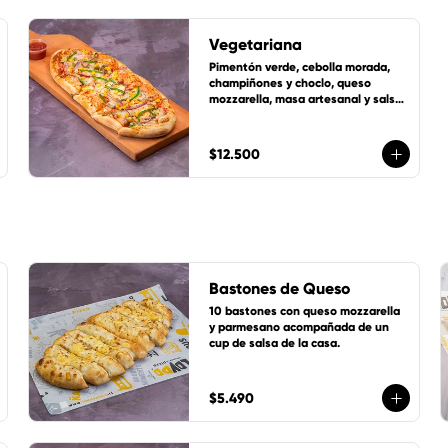
Vegetariana
Pimentón verde, cebolla morada, 
champiñones y choclo, queso 
mozzarella, masa artesanal y salsa 
de tomates LoVDo + un cup de 
salsa de la casa GRATIS
$12.500
Bastones de Queso
10 bastones con queso mozzarella 
y parmesano acompañada de un 
cup de salsa de la casa.
$5.490