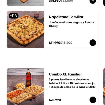
$15.990
$23.800
-
11
%
Napolitana Familiar
Jamón, aceitunas negras y Tomate 
Cherry
$11.990
$13.400
Combo XL Familiar
2 pizzas familiares a elección + 
bebida 1.5 Lts + 10 bastones de ajo  
+ 2 cups de salsa de la casa GRATIS!
$28.990