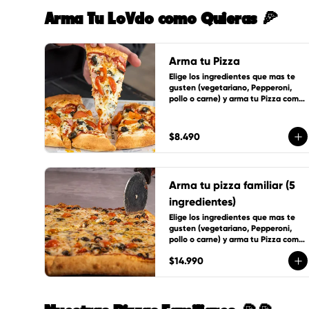
Arma Tu LoVdo como Quieras 🍕
Arma tu Pizza
Elige los ingredientes que mas te 
gusten (vegetariano, Pepperoni, 
pollo o carne) y arma tu Pizza como 
tu quieras.
$8.490
Arma tu pizza familiar (5
ingredientes)
Elige los ingredientes que mas te 
gusten (vegetariano, Pepperoni, 
pollo o carne) y arma tu Pizza como 
tu quieras, incluye 1 cup de salsa de 
$14.990
la casa