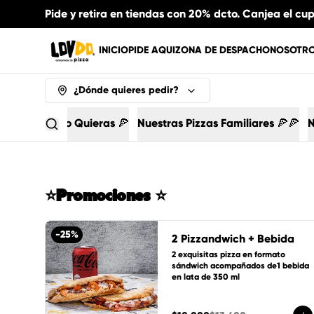
Pide y retira en tiendas con 20% dcto. Canjea el cu
INICIO
PIDE AQUI
ZONA DE DESPACHO
NOSOTR
¿Dónde quieres pedir?
u LoVdo como Quieras 🍕
Nuestras Pizzas Familiares 🍕🍕
N
⭐Promociones ⭐
-
25
%
2 Pizzandwich + Bebida
2 exquisitas pizza en formato 
sándwich acompañados de1 bebida 
en lata de 350 ml