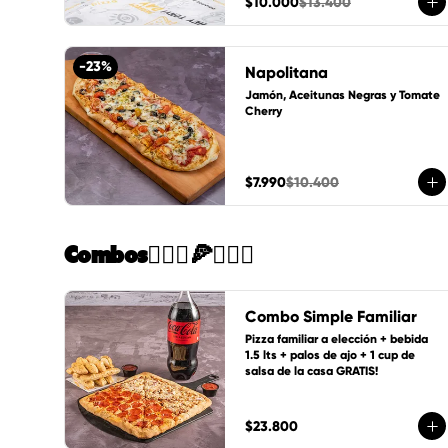
$10.000
$13.400
-
23
%
Napolitana
Jamón, Aceitunas Negras y Tomate 
Cherry
$7.990
$10.400
Combos🙋🏻‍♀️🍕🙋🏻‍♂️
Combo Simple Familiar
Pizza familiar a elección + bebida 
1.5 lts + palos de ajo + 1 cup de 
salsa de la casa GRATIS!
$23.800