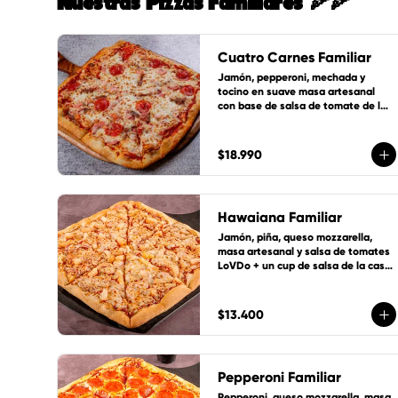
Nuestras Pizzas Familiares 🍕🍕
Cuatro Carnes Familiar
Jamón, pepperoni, mechada y 
tocino en suave masa artesanal 
con base de salsa de tomate de la 
casa, queso mozzarella y 1 cup de 
salsa de la casa gratis!
$18.990
Hawaiana Familiar
Jamón, piña, queso mozzarella, 
masa artesanal y salsa de tomates 
LoVDo + un cup de salsa de la casa 
GRATIS
$13.400
Pepperoni Familiar
Pepperoni, queso mozzarella, masa 