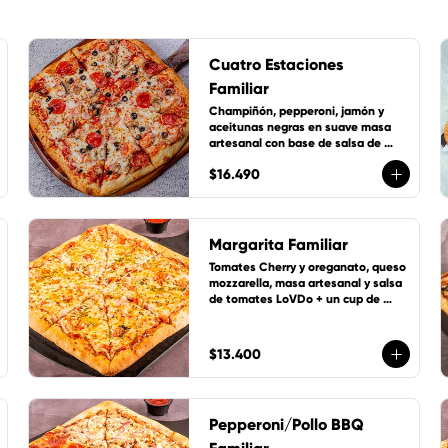
Cuatro Estaciones
Familiar
Champiñón, pepperoni, jamón y 
aceitunas negras en suave masa 
artesanal con base de salsa de 
tomate de la casa, queso 
$16.490
mozzarella y 1 cup de salsa de la 
casa gratis!
Margarita Familiar
Tomates Cherry y oreganato, queso 
mozzarella, masa artesanal y salsa 
de tomates LoVDo + un cup de 
salsa de la casa GRATIS
$13.400
Pepperoni/Pollo BBQ