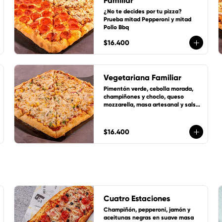
Familiar
¿No te decides por tu pizza? 
Prueba mitad Pepperoni y mitad 
Pollo Bbq
$16.400
Vegetariana Familiar
Pimentón verde, cebolla morada, 
champiñones y choclo, queso 
mozzarella, masa artesanal y salsa 
de tomates LoVDo + un cup de 
salsa de la casa GRATIS
$16.400
Cuatro Estaciones
Champiñón, pepperoni, jamón y 
aceitunas negras en suave masa 