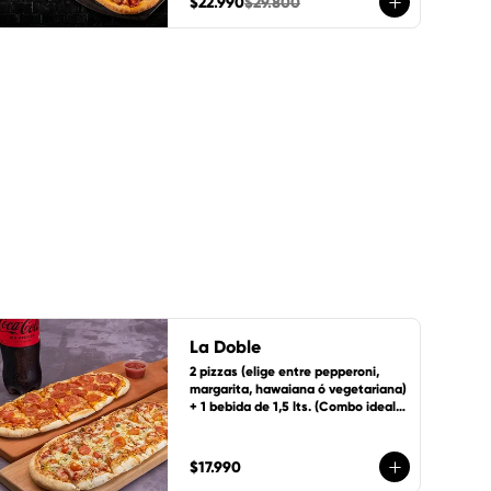
$22.990
$29.800
La Doble
2 pizzas (elige entre pepperoni, 
margarita, hawaiana ó vegetariana) 
+ 1 bebida de 1,5 lts. (Combo ideal 
para 3 personas)
$17.990