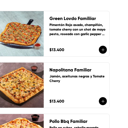
Green Lovdo Familiiar
Pimentón Rojo asado, champiñón, 
tomate cherry con un shot de mayo 
pesto, roseado con garlic pepper en 
suave masa artesanal con base de 
salsa de tomate de la casa, queso 
mozzarella y 1 cup de salsa de la 
$13.400
casa gratis!
Napolitana Familiar
Jamón, aceitunas negras y Tomate 
Cherry
$13.400
Pollo Bbq Familiar
Pollo en cubos, cebolla morada, 