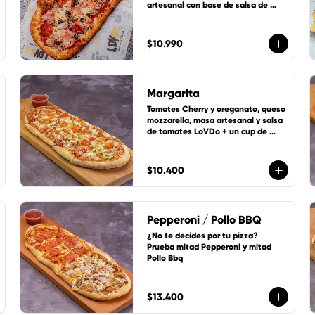
artesanal con base de salsa de 
tomate de la casa, queso 
mozzarella y 1 cup de salsa de la 
casa gratis!
$10.990
Margarita
Tomates Cherry y oreganato, queso 
mozzarella, masa artesanal y salsa 
de tomates LoVDo + un cup de 
salsa de la casa GRATIS
$10.400
Pepperoni / Pollo BBQ
¿No te decides por tu pizza? 
Prueba mitad Pepperoni y mitad 
Pollo Bbq
$13.400