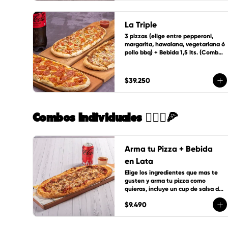
La Triple
3 pizzas (elige entre pepperoni, 
margarita, hawaiana, vegetariana ó 
pollo bbq) + Bebida 1,5 lts. (Combo 
ideal para 5 personas)
$39.250
Combos Individuales 🙋🏻‍♀️🍕
Arma tu Pizza + Bebida
en Lata
Elige los ingredientes que mas te 
gusten y arma tu pizza como 
quieras, incluye un cup de salsa de 
la casa + bebida de lata 350 cc
$9.490