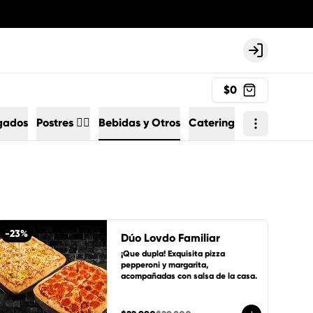
Login
$0
gados
Postres 🏄🏻
Bebidas y Otros
Catering
-
23
%
Dúo Lovdo Familiar
¡Que dupla! Exquisita pizza 
pepperoni y margarita, 
acompañadas con salsa de la casa.