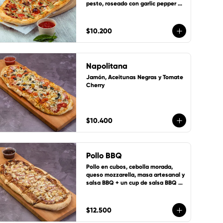
pesto, roseado con garlic pepper en 
suave masa artesanal con base de 
salsa de tomate de la casa, queso 
mozzarella y 1 cup de salsa de la 
$10.200
casa gratis!
Napolitana
Jamón, Aceitunas Negras y Tomate 
Cherry
$10.400
Pollo BBQ
Pollo en cubos, cebolla morada, 
queso mozzarella, masa artesanal y 
salsa BBQ + un cup de salsa BBQ 
GRATIS
$12.500