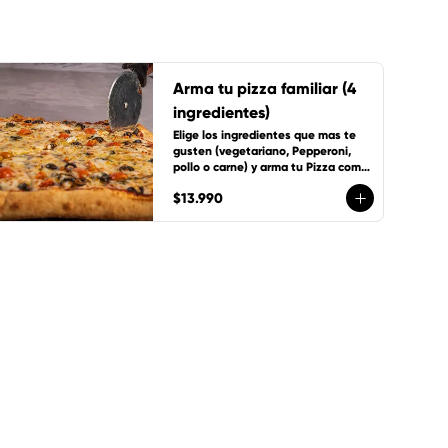
Arma tu pizza familiar (4
ingredientes)
Elige los ingredientes que mas te 
gusten (vegetariano, Pepperoni, 
pollo o carne) y arma tu Pizza como 
tu quieras, incluye 1 cup de salsa de 
$13.990
la casa