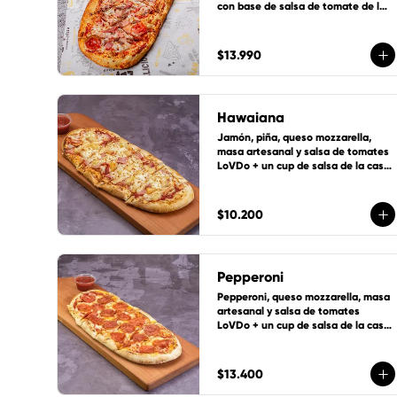
con base de salsa de tomate de la 
casa, queso mozzarella y 1 cup de 
salsa de la casa gratis!
$13.990
Hawaiana
Jamón, piña, queso mozzarella, 
masa artesanal y salsa de tomates 
LoVDo + un cup de salsa de la casa 
GRATIS
$10.200
Pepperoni
Pepperoni, queso mozzarella, masa 
artesanal y salsa de tomates 
LoVDo + un cup de salsa de la casa 
GRATIS
$13.400