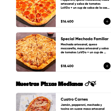
artesanal y salsa de tomates 
LoVDo + un cup de salsa de la casa 
GRATIS
$16.400
Special Mechada Familiar
Mechada artesanal, queso 
mozzarella, masa artesanal y salsa 
de tomates LoVDo + un cup de 
salsa de la casa GRATIS
$18.400
Nuestras Pizzas Medianas 🍗🍃
Cuatro Carnes
Jamón, pepperoni, mechada y 
tocino en suave masa artesanal 