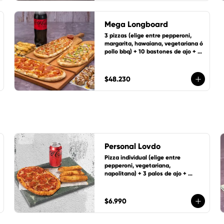
Mega Longboard
3 pizzas (elige entre pepperoni, 
margarita, hawaiana, vegetariana ó 
pollo bbq) + 10 bastones de ajo + 8 
ruedas de canela y bebida 1,5 Lts.
$48.230
Personal Lovdo
Pizza individual (elige entre 
pepperoni, vegetariana, 
napolitana) + 3 palos de ajo + 
bebida de 350 cc
$6.990