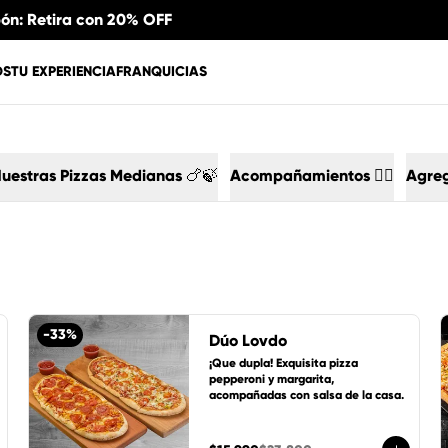
pón: Retira con 20% OFF
OS
TU EXPERIENCIA
FRANQUICIAS
uestras Pizzas Medianas 🍗🍃
Acompañamientos 🏄🏻
Agre
-
33
%
Dúo Lovdo
¡Que dupla! Exquisita pizza 
pepperoni y margarita, 
acompañadas con salsa de la casa.