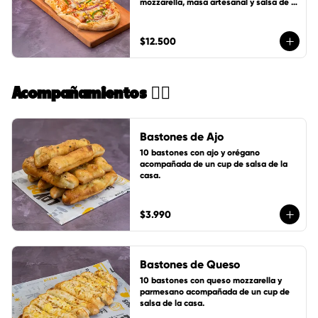
mozzarella, masa artesanal y salsa de 
tomates LoVDo + un cup de salsa de la 
casa GRATIS
$12.500
Acompañamientos 🏄🏻
Bastones de Ajo
10 bastones con ajo y orégano 
acompañada de un cup de salsa de la 
casa.
$3.990
Bastones de Queso
10 bastones con queso mozzarella y 
parmesano acompañada de un cup de 
salsa de la casa.