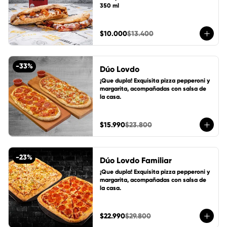
350 ml
$10.000
$13.400
-
33
%
Dúo Lovdo
¡Que dupla! Exquisita pizza pepperoni y 
margarita, acompañadas con salsa de 
la casa.
$15.990
$23.800
-
23
%
Dúo Lovdo Familiar
¡Que dupla! Exquisita pizza pepperoni y 
margarita, acompañadas con salsa de 
la casa.
$22.990
$29.800