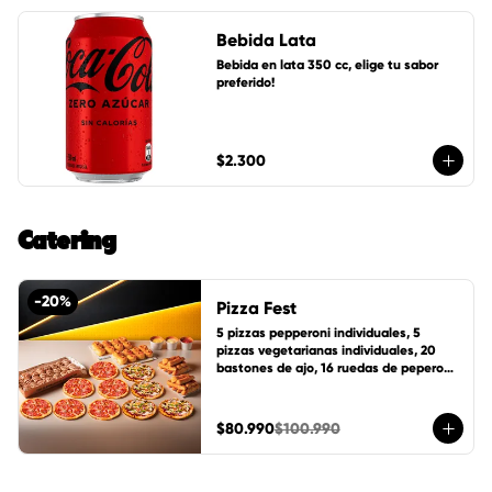
Bebida Lata
Bebida en lata 350 cc, elige tu sabor 
preferido!
$2.300
Catering
-
20
%
Pizza Fest
5 pizzas pepperoni individuales, 5 
pizzas vegetarianas individuales, 20 
bastones de ajo, 16 ruedas de peperoni, 
24 ruedas de canela, 1 pote de salsa 
cheddar, 1 pote de salsa de la casa y 1 
pote mantequilla de ajo.
$80.990
$100.990