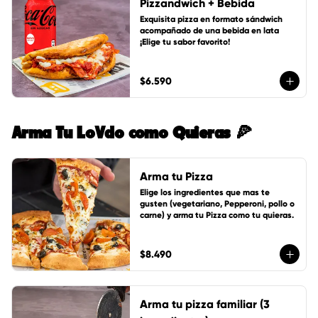
Pizzandwich + Bebida
Exquisita pizza en formato sándwich 
acompañado de una bebida en lata 
¡Elige tu sabor favorito!
$6.590
Arma Tu LoVdo como Quieras 🍕
Arma tu Pizza
Elige los ingredientes que mas te 
gusten (vegetariano, Pepperoni, pollo o 
carne) y arma tu Pizza como tu quieras.
$8.490
Arma tu pizza familiar (3