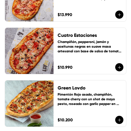
mozzarella y 1 cup de salsa de la casa 
gratis!
$13.990
Cuatro Estaciones
Champiñón, pepperoni, jamón y 
aceitunas negras en suave masa 
artesanal con base de salsa de tomate 
de la casa, queso mozzarella y 1 cup de 
salsa de la casa gratis!
$10.990
Green Lovdo
Pimentón Rojo asado, champiñón, 
tomate cherry con un shot de mayo 
pesto, roseado con garlic pepper en 
suave masa artesanal con base de 
salsa de tomate de la casa, queso 
mozzarella y 1 cup de salsa de la casa 
$10.200
gratis!