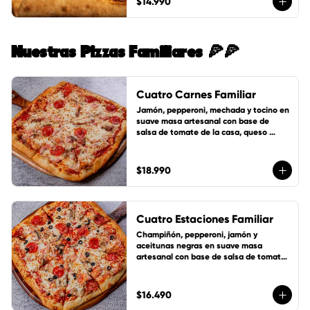
$14.990
Nuestras Pizzas Familiares 🍕🍕
Cuatro Carnes Familiar
Jamón, pepperoni, mechada y tocino en 
suave masa artesanal con base de 
salsa de tomate de la casa, queso 
mozzarella y 1 cup de salsa de la casa 
gratis!
$18.990
Cuatro Estaciones Familiar
Champiñón, pepperoni, jamón y 
aceitunas negras en suave masa 
artesanal con base de salsa de tomate 
de la casa, queso mozzarella y 1 cup de 
salsa de la casa gratis!
$16.490