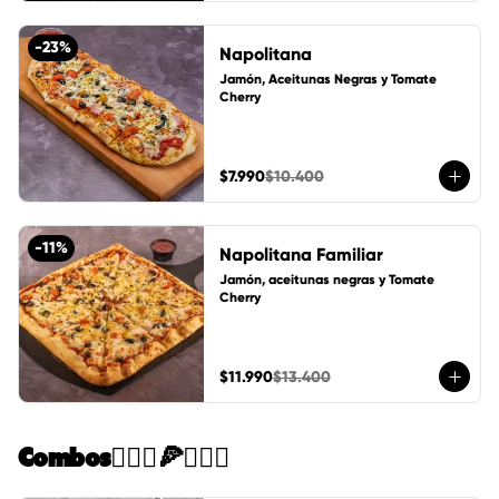
-
23
%
Napolitana
Jamón, Aceitunas Negras y Tomate 
Cherry
$7.990
$10.400
-
11
%
Napolitana Familiar
Jamón, aceitunas negras y Tomate 
Cherry
$11.990
$13.400
Combos🙋🏻‍♀️🍕🙋🏻‍♂️