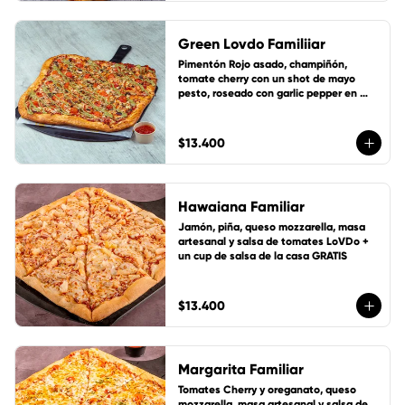
Green Lovdo Familiiar
Pimentón Rojo asado, champiñón, 
tomate cherry con un shot de mayo 
pesto, roseado con garlic pepper en 
suave masa artesanal con base de 
salsa de tomate de la casa, queso 
mozzarella y 1 cup de salsa de la casa 
$13.400
gratis!
Hawaiana Familiar
Jamón, piña, queso mozzarella, masa 
artesanal y salsa de tomates LoVDo + 
un cup de salsa de la casa GRATIS
$13.400
Margarita Familiar
Tomates Cherry y oreganato, queso 
mozzarella, masa artesanal y salsa de 