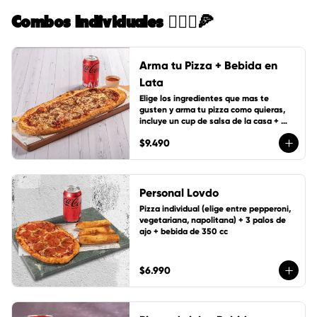
Combos Individuales 🙋🏻‍♀️🍕
Arma tu Pizza + Bebida en
Lata
Elige los ingredientes que mas te 
gusten y arma tu pizza como quieras, 
incluye un cup de salsa de la casa + 
bebida de lata 350 cc
$9.490
Personal Lovdo
Pizza individual (elige entre pepperoni, 
vegetariana, napolitana) + 3 palos de 
ajo + bebida de 350 cc
$6.990