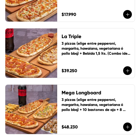
personas)
$17.990
La Triple
3 pizzas (elige entre pepperoni, 
margarita, hawaiana, vegetariana ó 
pollo bbq) + Bebida 1,5 lts. (Combo ideal 
para 5 personas)
$39.250
Mega Longboard
3 pizzas (elige entre pepperoni, 
margarita, hawaiana, vegetariana ó 
pollo bbq) + 10 bastones de ajo + 8 
ruedas de canela y bebida 1,5 Lts.
$48.230