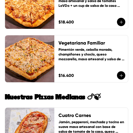
masa artesanal y salsa de tomates 
LoVDo + un cup de salsa de la casa 
GRATIS
$18.400
Vegetariana Familiar
Pimentón verde, cebolla morada, 
champiñones y choclo, queso 
mozzarella, masa artesanal y salsa de 
tomates LoVDo + un cup de salsa de la 
casa GRATIS
$16.400
Nuestras Pizzas Medianas 🍗🍃
Cuatro Carnes
Jamón, pepperoni, mechada y tocino en 
suave masa artesanal con base de 
salsa de tomate de la casa, queso 