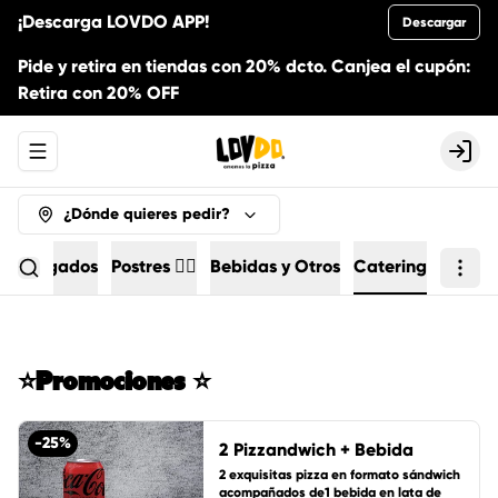
¡Descarga LOVDO APP!
Descargar
Pide y retira en tiendas con 20% dcto. Canjea el cupón:
Retira con 20% OFF
Abrir menu de navegación
Logi
¿Dónde quieres pedir?
Agregados
Postres 🏄🏻
Bebidas y Otros
Catering
⭐Promociones ⭐
-
25
%
2 Pizzandwich + Bebida
2 exquisitas pizza en formato sándwich 
acompañados de1 bebida en lata de 