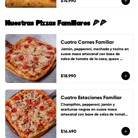
$14.990
Nuestras Pizzas Familiares 🍕🍕
Cuatro Carnes Familiar
Jamón, pepperoni, mechada y tocino en 
suave masa artesanal con base de 
salsa de tomate de la casa, queso 
mozzarella y 1 cup de salsa de la casa 
gratis!
$18.990
Cuatro Estaciones Familiar
Champiñón, pepperoni, jamón y 
aceitunas negras en suave masa 
artesanal con base de salsa de tomate 
de la casa, queso mozzarella y 1 cup de 
salsa de la casa gratis!
$16.490