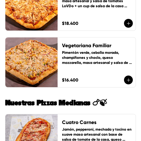
masa artesanal y salsa de tomates 
LoVDo + un cup de salsa de la casa 
GRATIS
$18.400
Vegetariana Familiar
Pimentón verde, cebolla morada, 
champiñones y choclo, queso 
mozzarella, masa artesanal y salsa de 
tomates LoVDo + un cup de salsa de la 
casa GRATIS
$16.400
Nuestras Pizzas Medianas 🍗🍃
Cuatro Carnes
Jamón, pepperoni, mechada y tocino en 
suave masa artesanal con base de 
salsa de tomate de la casa, queso 