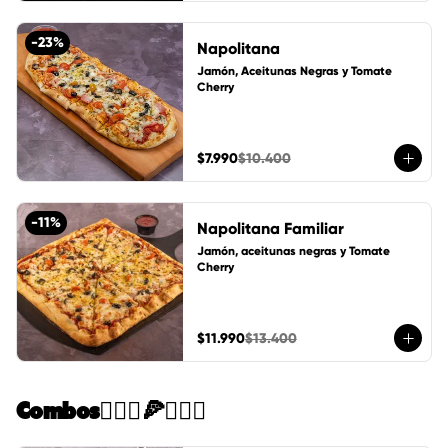
-
23
%
Napolitana
Jamón, Aceitunas Negras y Tomate 
Cherry
$7.990
$10.400
-
11
%
Napolitana Familiar
Jamón, aceitunas negras y Tomate 
Cherry
$11.990
$13.400
Combos🙋🏻‍♀️🍕🙋🏻‍♂️