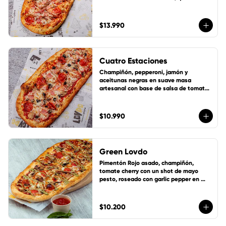
mozzarella y 1 cup de salsa de la casa 
gratis!
$13.990
Cuatro Estaciones
Champiñón, pepperoni, jamón y 
aceitunas negras en suave masa 
artesanal con base de salsa de tomate 
de la casa, queso mozzarella y 1 cup de 
salsa de la casa gratis!
$10.990
Green Lovdo
Pimentón Rojo asado, champiñón, 
tomate cherry con un shot de mayo 
pesto, roseado con garlic pepper en 
suave masa artesanal con base de 
salsa de tomate de la casa, queso 
mozzarella y 1 cup de salsa de la casa 
$10.200
gratis!