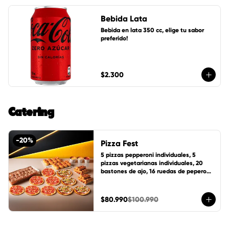
Bebida Lata
Bebida en lata 350 cc, elige tu sabor 
preferido!
$2.300
Catering
-
20
%
Pizza Fest
5 pizzas pepperoni individuales, 5 
pizzas vegetarianas individuales, 20 
bastones de ajo, 16 ruedas de peperoni, 
24 ruedas de canela, 1 pote de salsa 
cheddar, 1 pote de salsa de la casa y 1 
pote mantequilla de ajo.
$80.990
$100.990