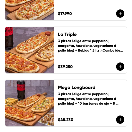
personas)
$17.990
La Triple
3 pizzas (elige entre pepperoni, 
margarita, hawaiana, vegetariana ó 
pollo bbq) + Bebida 1,5 lts. (Combo ideal 
para 5 personas)
$39.250
Mega Longboard
3 pizzas (elige entre pepperoni, 
margarita, hawaiana, vegetariana ó 
pollo bbq) + 10 bastones de ajo + 8 
ruedas de canela y bebida 1,5 Lts.
$48.230