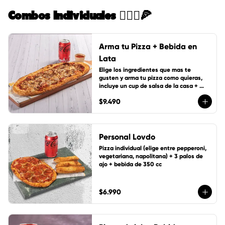
Combos Individuales 🙋🏻‍♀️🍕
Arma tu Pizza + Bebida en
Lata
Elige los ingredientes que mas te 
gusten y arma tu pizza como quieras, 
incluye un cup de salsa de la casa + 
bebida de lata 350 cc
$9.490
Personal Lovdo
Pizza individual (elige entre pepperoni, 
vegetariana, napolitana) + 3 palos de 
ajo + bebida de 350 cc
$6.990