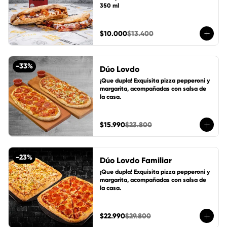
350 ml
$10.000
$13.400
-
33
%
Dúo Lovdo
¡Que dupla! Exquisita pizza pepperoni y 
margarita, acompañadas con salsa de 
la casa.
$15.990
$23.800
-
23
%
Dúo Lovdo Familiar
¡Que dupla! Exquisita pizza pepperoni y 
margarita, acompañadas con salsa de 
la casa.
$22.990
$29.800