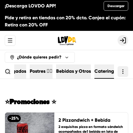
¡Descarga LOVDO APP!
Descargar
Pide y retira en tiendas con 20% dcto. Canjea el cupón:
Retira con 20% OFF
Abrir menu de navegación
Logi
¿Dónde quieres pedir?
Agregados
Postres 🏄🏻
Bebidas y Otros
Catering
⭐Promociones ⭐
-
25
%
2 Pizzandwich + Bebida
2 exquisitas pizza en formato sándwich 
acompañados de1 bebida en lata de 