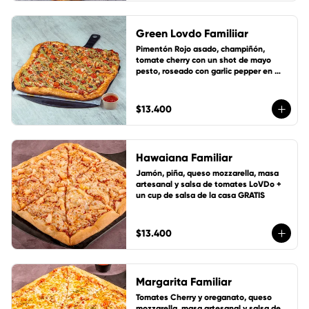
Green Lovdo Familiiar
Pimentón Rojo asado, champiñón, 
tomate cherry con un shot de mayo 
pesto, roseado con garlic pepper en 
suave masa artesanal con base de 
salsa de tomate de la casa, queso 
mozzarella y 1 cup de salsa de la casa 
$13.400
gratis!
Hawaiana Familiar
Jamón, piña, queso mozzarella, masa 
artesanal y salsa de tomates LoVDo + 
un cup de salsa de la casa GRATIS
$13.400
Margarita Familiar
Tomates Cherry y oreganato, queso 
mozzarella, masa artesanal y salsa de 