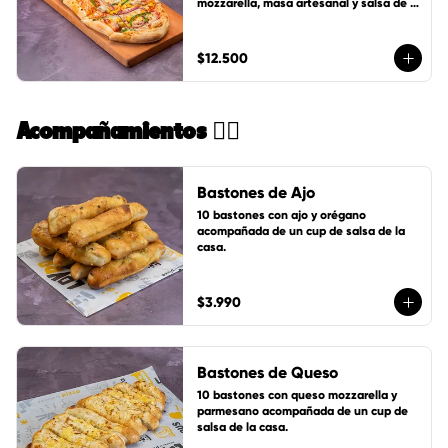
mozzarella, masa artesanal y salsa de 
tomates LoVDo + un cup de salsa de la 
casa GRATIS
$12.500
Acompañamientos 🏄🏻
Bastones de Ajo
10 bastones con ajo y orégano 
acompañada de un cup de salsa de la 
casa.
$3.990
Bastones de Queso
10 bastones con queso mozzarella y 
parmesano acompañada de un cup de 
salsa de la casa.