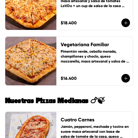
masa artesanal y salsa de tomates 
LoVDo + un cup de salsa de la casa 
GRATIS
$18.400
Vegetariana Familiar
Pimentón verde, cebolla morada, 
champiñones y choclo, queso 
mozzarella, masa artesanal y salsa de 
tomates LoVDo + un cup de salsa de la 
casa GRATIS
$16.400
Nuestras Pizzas Medianas 🍗🍃
Cuatro Carnes
Jamón, pepperoni, mechada y tocino en 
suave masa artesanal con base de 
salsa de tomate de la casa, queso 