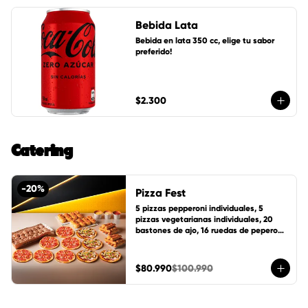
Bebida Lata
Bebida en lata 350 cc, elige tu sabor 
preferido!
$2.300
Catering
-
20
%
Pizza Fest
5 pizzas pepperoni individuales, 5 
pizzas vegetarianas individuales, 20 
bastones de ajo, 16 ruedas de peperoni, 
24 ruedas de canela, 1 pote de salsa 
cheddar, 1 pote de salsa de la casa y 1 
pote mantequilla de ajo.
$80.990
$100.990