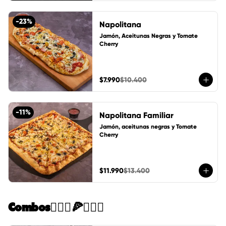
-
23
%
Napolitana
Jamón, Aceitunas Negras y Tomate 
Cherry
$7.990
$10.400
-
11
%
Napolitana Familiar
Jamón, aceitunas negras y Tomate 
Cherry
$11.990
$13.400
Combos🙋🏻‍♀️🍕🙋🏻‍♂️