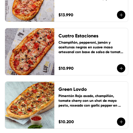
mozzarella y 1 cup de salsa de la casa 
gratis!
$13.990
Cuatro Estaciones
Champiñón, pepperoni, jamón y 
aceitunas negras en suave masa 
artesanal con base de salsa de tomate 
de la casa, queso mozzarella y 1 cup de 
salsa de la casa gratis!
$10.990
Green Lovdo
Pimentón Rojo asado, champiñón, 
tomate cherry con un shot de mayo 
pesto, roseado con garlic pepper en 
suave masa artesanal con base de 
salsa de tomate de la casa, queso 
mozzarella y 1 cup de salsa de la casa 
$10.200
gratis!