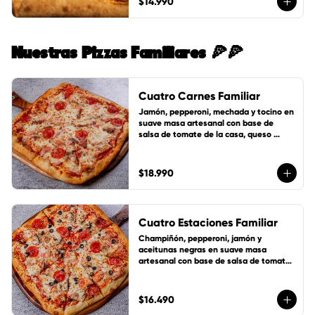
$14.990
Nuestras Pizzas Familiares 🍕🍕
Cuatro Carnes Familiar
Jamón, pepperoni, mechada y tocino en 
suave masa artesanal con base de 
salsa de tomate de la casa, queso 
mozzarella y 1 cup de salsa de la casa 
gratis!
$18.990
Cuatro Estaciones Familiar
Champiñón, pepperoni, jamón y 
aceitunas negras en suave masa 
artesanal con base de salsa de tomate 
de la casa, queso mozzarella y 1 cup de 
salsa de la casa gratis!
$16.490