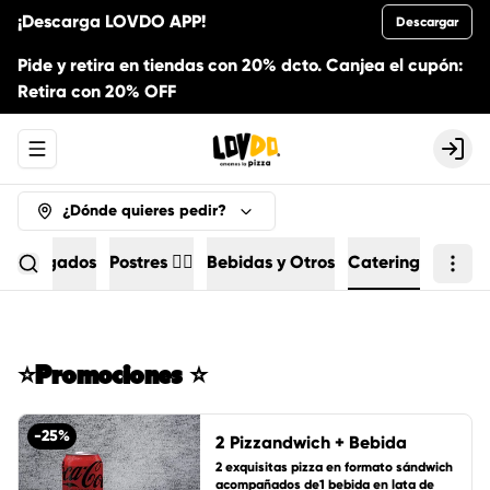
¡Descarga LOVDO APP!
Descargar
Pide y retira en tiendas con 20% dcto. Canjea el cupón:
Retira con 20% OFF
Abrir menu de navegación
Logi
¿Dónde quieres pedir?
Agregados
Postres 🏄🏻
Bebidas y Otros
Catering
⭐Promociones ⭐
-
25
%
2 Pizzandwich + Bebida
2 exquisitas pizza en formato sándwich 
acompañados de1 bebida en lata de 