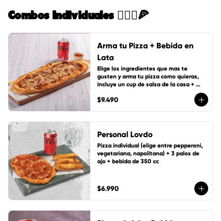
Combos Individuales 🙋🏻‍♀️🍕
Arma tu Pizza + Bebida en
Lata
Elige los ingredientes que mas te 
gusten y arma tu pizza como quieras, 
incluye un cup de salsa de la casa + 
bebida de lata 350 cc
$9.490
Personal Lovdo
Pizza individual (elige entre pepperoni, 
vegetariana, napolitana) + 3 palos de 
ajo + bebida de 350 cc
$6.990