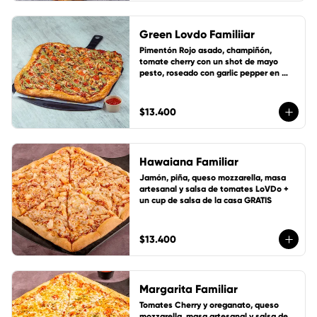
Green Lovdo Familiiar
Pimentón Rojo asado, champiñón, 
tomate cherry con un shot de mayo 
pesto, roseado con garlic pepper en 
suave masa artesanal con base de 
salsa de tomate de la casa, queso 
mozzarella y 1 cup de salsa de la casa 
$13.400
gratis!
Hawaiana Familiar
Jamón, piña, queso mozzarella, masa 
artesanal y salsa de tomates LoVDo + 
un cup de salsa de la casa GRATIS
$13.400
Margarita Familiar
Tomates Cherry y oreganato, queso 
mozzarella, masa artesanal y salsa de 