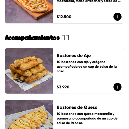
mozzarella, masa artesanal y salsa de 
tomates LoVDo + un cup de salsa de la 
casa GRATIS
$12.500
Acompañamientos 🏄🏻
Bastones de Ajo
10 bastones con ajo y orégano 
acompañada de un cup de salsa de la 
casa.
$3.990
Bastones de Queso
10 bastones con queso mozzarella y 
parmesano acompañada de un cup de 
salsa de la casa.