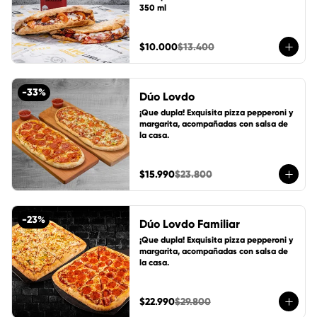
350 ml
$10.000
$13.400
-
33
%
Dúo Lovdo
¡Que dupla! Exquisita pizza pepperoni y 
margarita, acompañadas con salsa de 
la casa.
$15.990
$23.800
-
23
%
Dúo Lovdo Familiar
¡Que dupla! Exquisita pizza pepperoni y 
margarita, acompañadas con salsa de 
la casa.
$22.990
$29.800