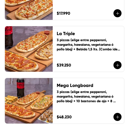
personas)
$17.990
La Triple
3 pizzas (elige entre pepperoni, 
margarita, hawaiana, vegetariana ó 
pollo bbq) + Bebida 1,5 lts. (Combo ideal 
para 5 personas)
$39.250
Mega Longboard
3 pizzas (elige entre pepperoni, 
margarita, hawaiana, vegetariana ó 
pollo bbq) + 10 bastones de ajo + 8 
ruedas de canela y bebida 1,5 Lts.
$48.230