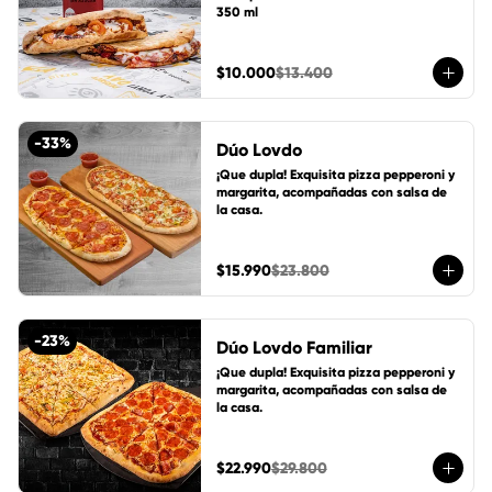
350 ml
$10.000
$13.400
-
33
%
Dúo Lovdo
¡Que dupla! Exquisita pizza pepperoni y 
margarita, acompañadas con salsa de 
la casa.
$15.990
$23.800
-
23
%
Dúo Lovdo Familiar
¡Que dupla! Exquisita pizza pepperoni y 
margarita, acompañadas con salsa de 
la casa.
$22.990
$29.800