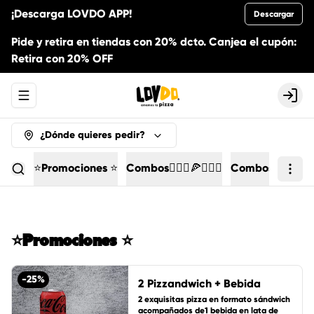
¡Descarga LOVDO APP!
Descargar
Pide y retira en tiendas con 20% dcto. Canjea el cupón:
Retira con 20% OFF
Abrir menu de navegación
Logi
¿Dónde quieres pedir?
⭐Promociones ⭐
Combos🙋🏻‍♀️🍕🙋🏻‍♂️
Combos Individua
⭐Promociones ⭐
-
25
%
2 Pizzandwich + Bebida
2 exquisitas pizza en formato sándwich 
acompañados de1 bebida en lata de 