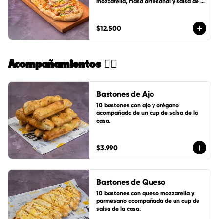
mozzarella, masa artesanal y salsa de 
tomates LoVDo + un cup de salsa de la 
casa GRATIS
$12.500
Acompañamientos 🏄🏻
Bastones de Ajo
10 bastones con ajo y orégano 
acompañada de un cup de salsa de la 
casa.
$3.990
Bastones de Queso
10 bastones con queso mozzarella y 
parmesano acompañada de un cup de 
salsa de la casa.