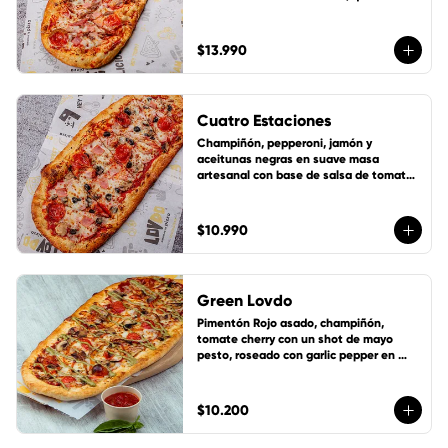
mozzarella y 1 cup de salsa de la casa 
gratis!
$13.990
Cuatro Estaciones
Champiñón, pepperoni, jamón y 
aceitunas negras en suave masa 
artesanal con base de salsa de tomate 
de la casa, queso mozzarella y 1 cup de 
salsa de la casa gratis!
$10.990
Green Lovdo
Pimentón Rojo asado, champiñón, 
tomate cherry con un shot de mayo 
pesto, roseado con garlic pepper en 
suave masa artesanal con base de 
salsa de tomate de la casa, queso 
mozzarella y 1 cup de salsa de la casa 
$10.200
gratis!