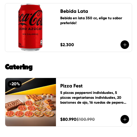
Bebida Lata
Bebida en lata 350 cc, elige tu sabor 
preferido!
$2.300
Catering
-
20
%
Pizza Fest
5 pizzas pepperoni individuales, 5 
pizzas vegetarianas individuales, 20 
bastones de ajo, 16 ruedas de peperoni, 
24 ruedas de canela, 1 pote de salsa 
cheddar, 1 pote de salsa de la casa y 1 
pote mantequilla de ajo.
$80.990
$100.990