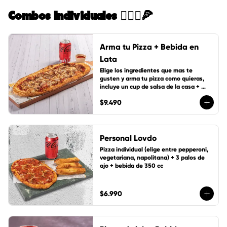
Combos Individuales 🙋🏻‍♀️🍕
Arma tu Pizza + Bebida en
Lata
Elige los ingredientes que mas te 
gusten y arma tu pizza como quieras, 
incluye un cup de salsa de la casa + 
bebida de lata 350 cc
$9.490
Personal Lovdo
Pizza individual (elige entre pepperoni, 
vegetariana, napolitana) + 3 palos de 
ajo + bebida de 350 cc
$6.990