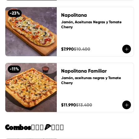
-
23
%
Napolitana
Jamón, Aceitunas Negras y Tomate 
Cherry
$7.990
$10.400
-
11
%
Napolitana Familiar
Jamón, aceitunas negras y Tomate 
Cherry
$11.990
$13.400
Combos🙋🏻‍♀️🍕🙋🏻‍♂️