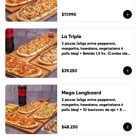
personas)
$17.990
La Triple
3 pizzas (elige entre pepperoni, 
margarita, hawaiana, vegetariana ó 
pollo bbq) + Bebida 1,5 lts. (Combo ideal 
para 5 personas)
$39.250
Mega Longboard
3 pizzas (elige entre pepperoni, 
margarita, hawaiana, vegetariana ó 
pollo bbq) + 10 bastones de ajo + 8 
ruedas de canela y bebida 1,5 Lts.
$48.230