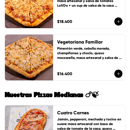
masa artesanal y salsa de tomates 
LoVDo + un cup de salsa de la casa 
GRATIS
$18.400
Vegetariana Familiar
Pimentón verde, cebolla morada, 
champiñones y choclo, queso 
mozzarella, masa artesanal y salsa de 
tomates LoVDo + un cup de salsa de la 
casa GRATIS
$16.400
Nuestras Pizzas Medianas 🍗🍃
Cuatro Carnes
Jamón, pepperoni, mechada y tocino en 
suave masa artesanal con base de 
salsa de tomate de la casa, queso 