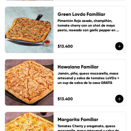
Green Lovdo Familiiar
Pimentón Rojo asado, champiñón, 
tomate cherry con un shot de mayo 
pesto, roseado con garlic pepper en 
suave masa artesanal con base de 
salsa de tomate de la casa, queso 
mozzarella y 1 cup de salsa de la casa 
$13.400
gratis!
Hawaiana Familiar
Jamón, piña, queso mozzarella, masa 
artesanal y salsa de tomates LoVDo + 
un cup de salsa de la casa GRATIS
$13.400
Margarita Familiar
Tomates Cherry y oreganato, queso 
mozzarella, masa artesanal y salsa de 