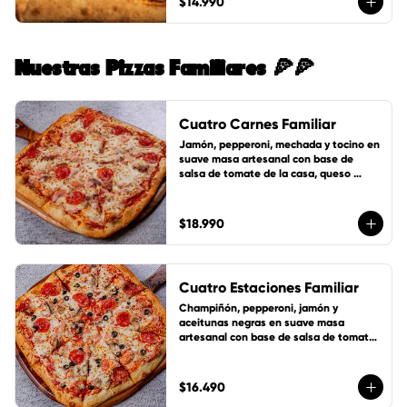
$14.990
Nuestras Pizzas Familiares 🍕🍕
Cuatro Carnes Familiar
Jamón, pepperoni, mechada y tocino en 
suave masa artesanal con base de 
salsa de tomate de la casa, queso 
mozzarella y 1 cup de salsa de la casa 
gratis!
$18.990
Cuatro Estaciones Familiar
Champiñón, pepperoni, jamón y 
aceitunas negras en suave masa 
artesanal con base de salsa de tomate 
de la casa, queso mozzarella y 1 cup de 
salsa de la casa gratis!
$16.490