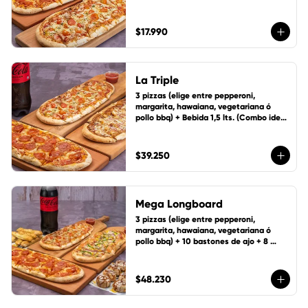
personas)
$17.990
La Triple
3 pizzas (elige entre pepperoni, 
margarita, hawaiana, vegetariana ó 
pollo bbq) + Bebida 1,5 lts. (Combo ideal 
para 5 personas)
$39.250
Mega Longboard
3 pizzas (elige entre pepperoni, 
margarita, hawaiana, vegetariana ó 
pollo bbq) + 10 bastones de ajo + 8 
ruedas de canela y bebida 1,5 Lts.
$48.230