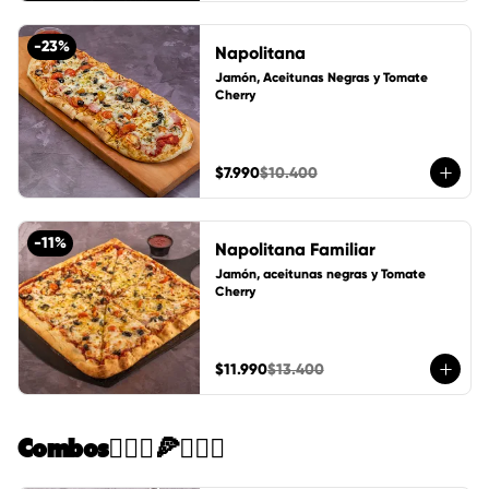
-
23
%
Napolitana
Jamón, Aceitunas Negras y Tomate 
Cherry
$7.990
$10.400
-
11
%
Napolitana Familiar
Jamón, aceitunas negras y Tomate 
Cherry
$11.990
$13.400
Combos🙋🏻‍♀️🍕🙋🏻‍♂️