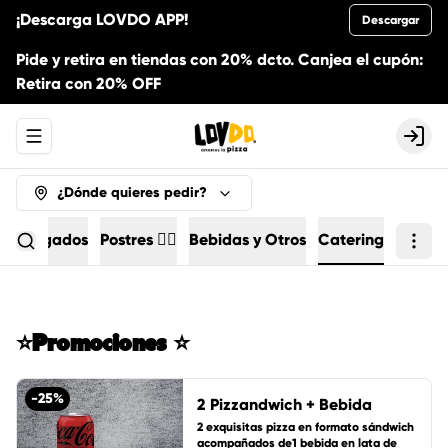
¡Descarga LOVDO APP!
Descargar
Pide y retira en tiendas con 20% dcto. Canjea el cupón:
Retira con 20% OFF
Abrir menu de navegación
Logi
¿Dónde quieres pedir?
Agregados
Postres 🏄🏻
Bebidas y Otros
Catering
⭐Promociones ⭐
-
25
%
2 Pizzandwich + Bebida
2 exquisitas pizza en formato sándwich 
acompañados de1 bebida en lata de 