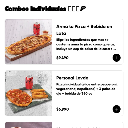
Combos Individuales 🙋🏻‍♀️🍕
Arma tu Pizza + Bebida en
Lata
Elige los ingredientes que mas te 
gusten y arma tu pizza como quieras, 
incluye un cup de salsa de la casa + 
bebida de lata 350 cc
$9.490
Personal Lovdo
Pizza individual (elige entre pepperoni, 
vegetariana, napolitana) + 3 palos de 
ajo + bebida de 350 cc
$6.990