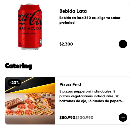
Bebida Lata
Bebida en lata 350 cc, elige tu sabor 
preferido!
$2.300
Catering
-
20
%
Pizza Fest
5 pizzas pepperoni individuales, 5 
pizzas vegetarianas individuales, 20 
bastones de ajo, 16 ruedas de peperoni, 
24 ruedas de canela, 1 pote de salsa 
cheddar, 1 pote de salsa de la casa y 1 
pote mantequilla de ajo.
$80.990
$100.990