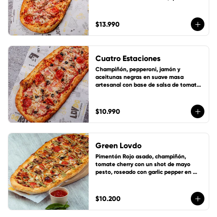
mozzarella y 1 cup de salsa de la casa 
gratis!
$13.990
Cuatro Estaciones
Champiñón, pepperoni, jamón y 
aceitunas negras en suave masa 
artesanal con base de salsa de tomate 
de la casa, queso mozzarella y 1 cup de 
salsa de la casa gratis!
$10.990
Green Lovdo
Pimentón Rojo asado, champiñón, 
tomate cherry con un shot de mayo 
pesto, roseado con garlic pepper en 
suave masa artesanal con base de 
salsa de tomate de la casa, queso 
mozzarella y 1 cup de salsa de la casa 
$10.200
gratis!