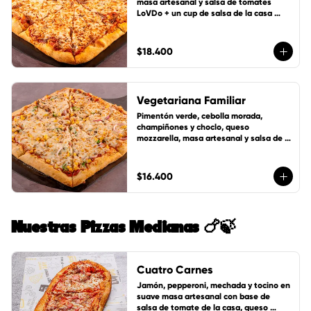
masa artesanal y salsa de tomates 
LoVDo + un cup de salsa de la casa 
GRATIS
$18.400
Vegetariana Familiar
Pimentón verde, cebolla morada, 
champiñones y choclo, queso 
mozzarella, masa artesanal y salsa de 
tomates LoVDo + un cup de salsa de la 
casa GRATIS
$16.400
Nuestras Pizzas Medianas 🍗🍃
Cuatro Carnes
Jamón, pepperoni, mechada y tocino en 
suave masa artesanal con base de 
salsa de tomate de la casa, queso 