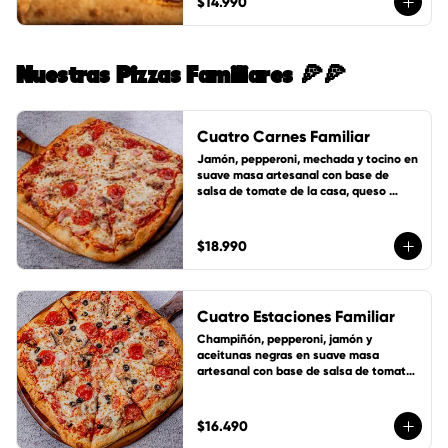
$14.990
Nuestras Pizzas Familiares 🍕🍕
Cuatro Carnes Familiar
Jamón, pepperoni, mechada y tocino en 
suave masa artesanal con base de 
salsa de tomate de la casa, queso 
mozzarella y 1 cup de salsa de la casa 
gratis!
$18.990
Cuatro Estaciones Familiar
Champiñón, pepperoni, jamón y 
aceitunas negras en suave masa 
artesanal con base de salsa de tomate 
de la casa, queso mozzarella y 1 cup de 
salsa de la casa gratis!
$16.490