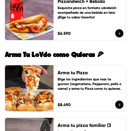
Pizzandwich + Bebida
Exquisita pizza en formato sándwich 
acompañado de una bebida en lata 
¡Elige tu sabor favorito!
$6.590
Arma Tu LoVdo como Quieras 🍕
Arma tu Pizza
Elige los ingredientes que mas te 
gusten (vegetariano, Pepperoni, pollo o 
carne) y arma tu Pizza como tu quieras.
$8.490
Arma tu pizza familiar (3