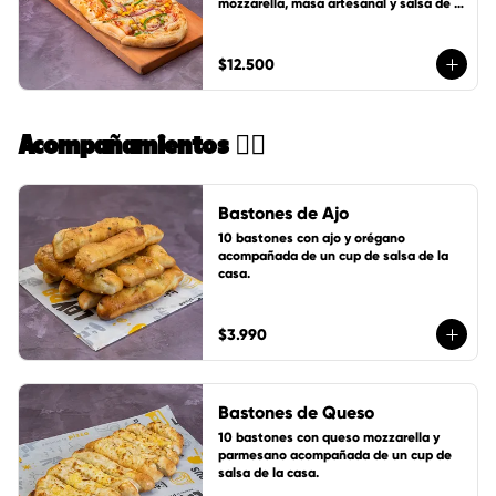
mozzarella, masa artesanal y salsa de 
tomates LoVDo + un cup de salsa de la 
casa GRATIS
$12.500
Acompañamientos 🏄🏻
Bastones de Ajo
10 bastones con ajo y orégano 
acompañada de un cup de salsa de la 
casa.
$3.990
Bastones de Queso
10 bastones con queso mozzarella y 
parmesano acompañada de un cup de 
salsa de la casa.