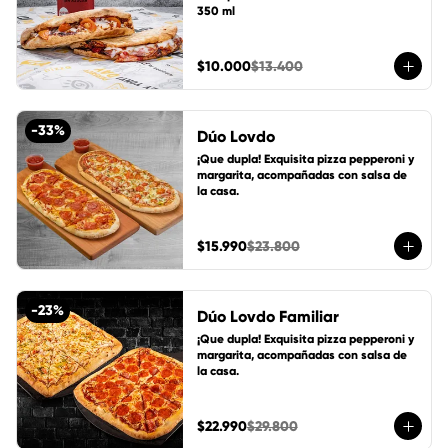
350 ml
$10.000
$13.400
-
33
%
Dúo Lovdo
¡Que dupla! Exquisita pizza pepperoni y 
margarita, acompañadas con salsa de 
la casa.
$15.990
$23.800
-
23
%
Dúo Lovdo Familiar
¡Que dupla! Exquisita pizza pepperoni y 
margarita, acompañadas con salsa de 
la casa.
$22.990
$29.800