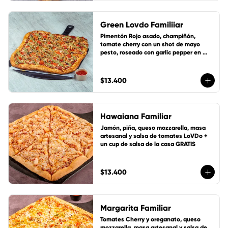
Green Lovdo Familiiar
Pimentón Rojo asado, champiñón, 
tomate cherry con un shot de mayo 
pesto, roseado con garlic pepper en 
suave masa artesanal con base de 
salsa de tomate de la casa, queso 
mozzarella y 1 cup de salsa de la casa 
$13.400
gratis!
Hawaiana Familiar
Jamón, piña, queso mozzarella, masa 
artesanal y salsa de tomates LoVDo + 
un cup de salsa de la casa GRATIS
$13.400
Margarita Familiar
Tomates Cherry y oreganato, queso 
mozzarella, masa artesanal y salsa de 